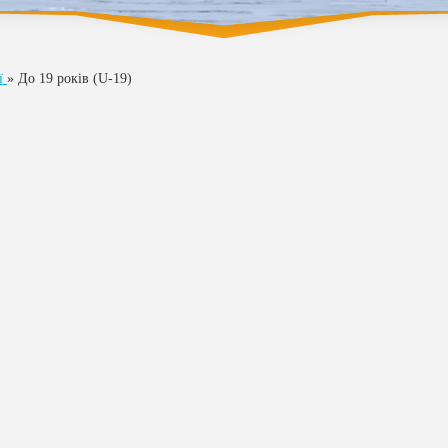
ії
»
До 19 років (U-19)