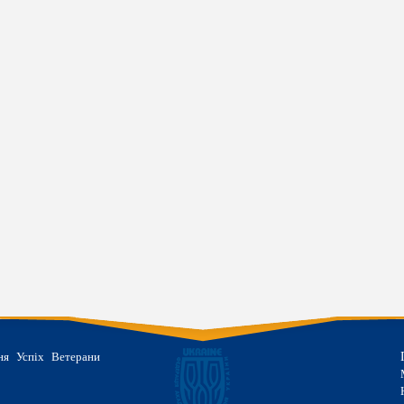
гій -
й призер
Коженкова Анастасія -
Дементьєв
ітніх
чемпіон XXX літніх
чемпіон X
ьких ігор
Олімпійських ігор
Олімпійсь
ня
Успіх
Ветерани