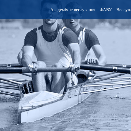
Академічне веслування
ФАВУ
Веслува