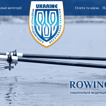
льні категорії
Освіта та наука
На