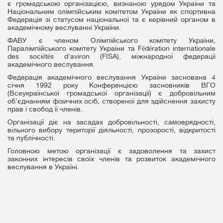
є громадською організацією, визнаною урядом України та
Національним олімпійським комітетом України як спортивна
Федерація зі статусом національної та є керівний органом в
академічному веслуванні України.
ФАВУ є членом Олімпійського комітету України,
Паралімпійського комітету України та Fédération internationale
des sociétés d'aviron (FISA), міжнародної федерації
академічного веслування.
Федерація академічного веслування України заснована 4
січня 1992 року Конференцією засновників ВГО
(Всеукраїнської громадської організації) є добровільним
об’єднанням фізичних осіб, створеної для здійснення захисту
прав і свобод її членів.
Організації діє на засадах добровільності, самоврядності,
вільного вибору території діяльності, прозорості, відкритості
та публічності.
Головною метою організації є задоволення та захист
законних інтересів своїх членів та розвиток академічного
веслування в Україні.